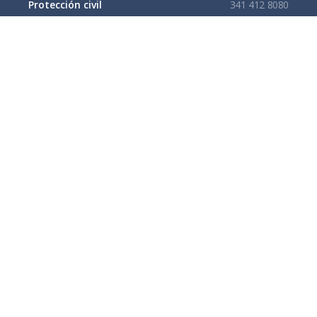
Protección civil
341 412 8080
341 412 3305
Cruz Roja
341 413 4141
Servitel
341 575 2589
SAPAZA
341 412 4330
341 412 2983
Enlaces de interes
Mapa del sitio
Tramites y Servicios
Contacto
Buzón
Aviso de Confidencialidad Gubernamental