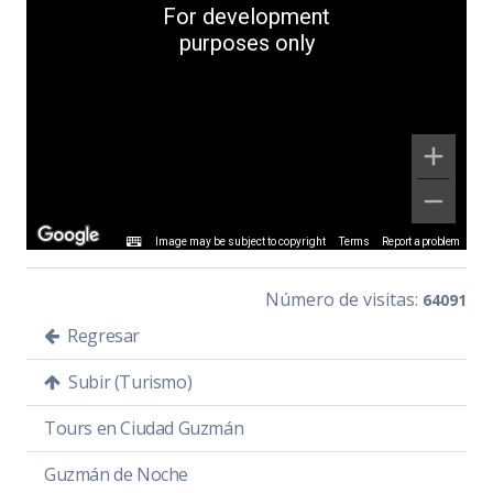
For development
purposes only
Image may be subject to copyright
Terms
Report a problem
Número de visitas:
64091
Regresar
Subir (Turismo)
Tours en Ciudad Guzmán
Guzmán de Noche