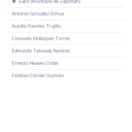
Subir (Municipio de Zapotlán)
Antonio González Ochoa
Aurelio Fuentes Trujillo
Consuelo Velázquez Torres
Edmundo Taboada Ramírez
Ernesto Neaves Uribe
Esteban Cibrián Guzmán
Félix Torres Milanés
Francisco Arias Cárdenas
Fray Antonio de Aguilar
Fray Juan de Padilla