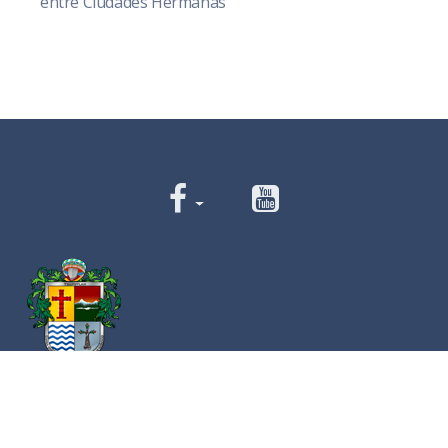
entre Ciudades Hermanas
Av. Cristóbal Colón 62 Centro, Ciudad Guzmán,
Jalisco. C.P. 49000