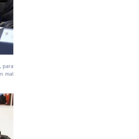
, para
en mal