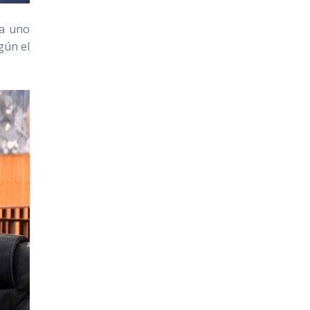
da uno
gún el