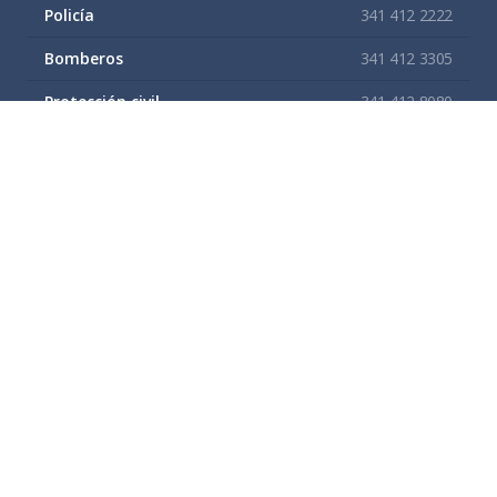
Policía
341 412 2222
Bomberos
341 412 3305
Protección civil
341 412 8080
341 412 3305
Cruz Roja
341 413 4141
Servitel
341 575 2589
SAPAZA
341 412 4330
341 412 2983
Enlaces de interes
Mapa del sitio
Tramites y Servicios
Contacto
Buzón