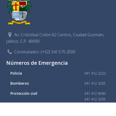
Av. Cristóbal Colón 62 Centro, Ciudad Guzmán,
Jalisco. C.P. 49000
Conmutador:
(+52) 341 575 2500
Números de Emergencia
Policía
341 412 2222
Bomberos
341 412 3305
Protección civil
341 412 8080
341 412 3305
Cruz Roja
341 413 4141