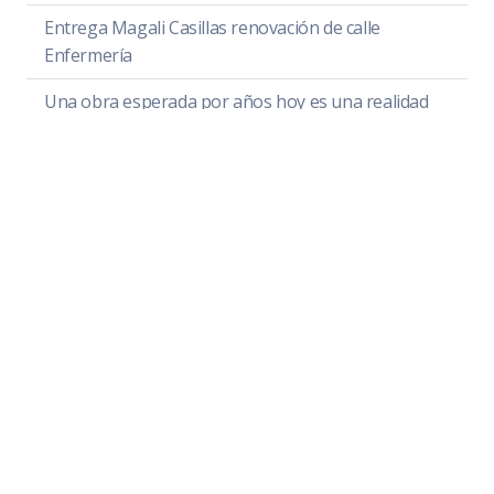
Entrega Magali Casillas renovación de calle
Enfermería
Una obra esperada por años hoy es una realidad
para las familias de la calle Tonila
Reconoce Zapotlán el Grande el legado jurídico del
maestro Antonio Flores Casillas
Convocatoria al Mérito Científico y Tecnológico
Siguen trabajos de bacheo en calles de Ciudad
Guzmán
Sigue Magali Casillas apoyando la educación de
niñas, niños y jóvenes