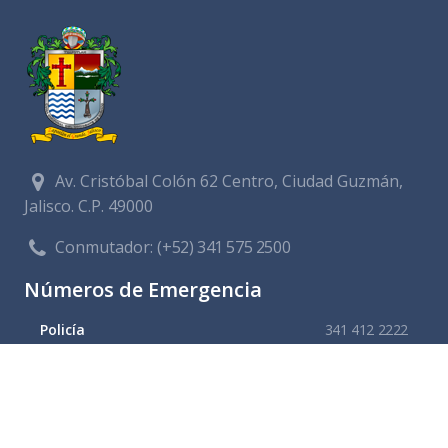
Av. Cristóbal Colón 62 Centro, Ciudad Guzmán,
Jalisco. C.P. 49000
Conmutador:
(+52) 341 575 2500
Números de Emergencia
Policía
341 412 2222
Bomberos
341 412 3305
Protección civil
341 412 8080
341 412 3305