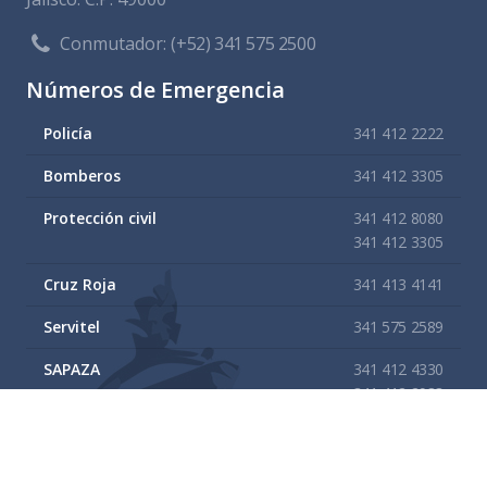
Conmutador:
(+52) 341 575 2500
Números de Emergencia
Policía
341 412 2222
Bomberos
341 412 3305
Protección civil
341 412 8080
341 412 3305
Cruz Roja
341 413 4141
Servitel
341 575 2589
SAPAZA
341 412 4330
341 412 2983
Enlaces de interes
Mapa del sitio