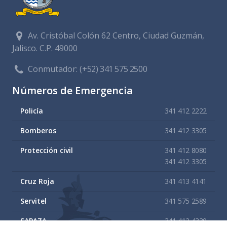
Av. Cristóbal Colón 62 Centro, Ciudad Guzmán,
Jalisco. C.P. 49000
Conmutador:
(+52) 341 575 2500
Números de Emergencia
Policía
341 412 2222
Bomberos
341 412 3305
Protección civil
341 412 8080
341 412 3305
Cruz Roja
341 413 4141
Servitel
341 575 2589
SAPAZA
341 412 4330