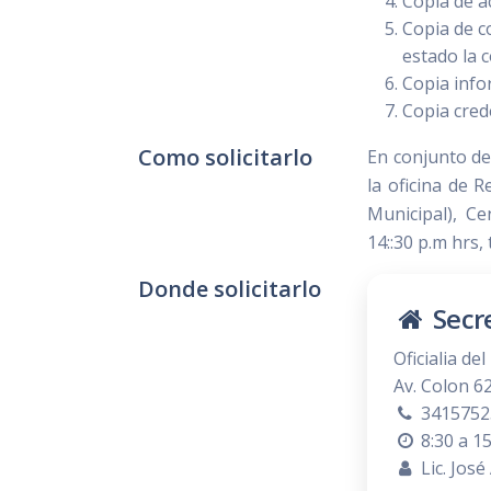
Copia de a
Copia de co
estado la 
Copia info
Copia crede
Como solicitarlo
En conjunto de
la oficina de R
Municipal), Ce
14::30 p.m hrs
Donde solicitarlo
Secre
Oficialia del
Av. Colon 6
34157525
8:30 a 15
Lic. José