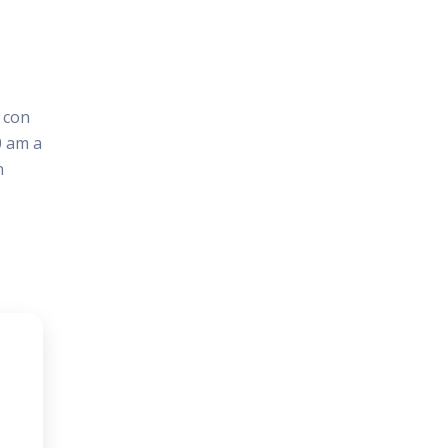
a con
0 am a
n