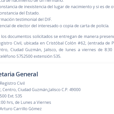
cta de nacimiento de un hermano.
nstancia de inexistencia del lugar de nacimiento y si es de o
constancia del Estado.
rmación testimonial del DIF.
ncial de elector del interesado o copia de carta de policía.
 los documentos solicitados se entregan de manera presenc
egistro Civil, ubicada en Cristóbal Colón #62, (entrada de P
ntro, Ciudad Guzmán, Jalisco, de lunes a viernes de 8:30
, teléfono 5752500 extensión 535.
taria General
 Registro Civil
2, Centro, Ciudad Guzmán,Jalisco C.P. 49000
00 Ext. 535
:00 hrs, de Lunes a Viernes
 Arturo Carrillo Gómez