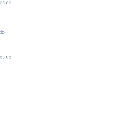
es de
do.
es de
.