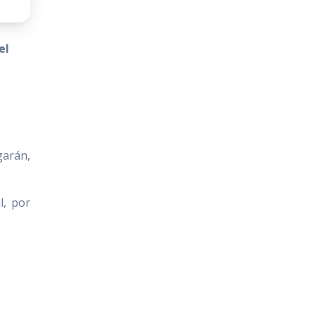
el
arán,
l, por