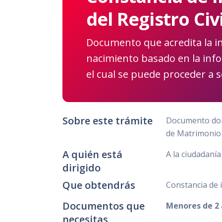
del Registro Civi
Documento que acredita la ine
nacimiento basado en la inf
el cual se puede proceder a so
Sobre este trámite
Documento dond
de Matrimonio d
A quién está
A la ciudadanía
dirigido
Que obtendrás
Constancia de i
Documentos que
Menores de 2
necesitas