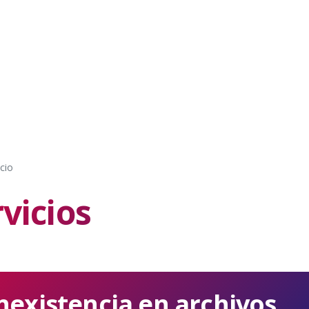
cio
vicios
nexistencia en archivos