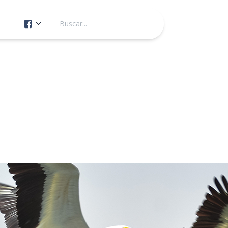
Cuenta Oficial
Construcción de Comunidad
Servicios Públicos
Instituto de la Mujer
Tránsito y Vialidad
Gestión de la Ciudad
Youtube