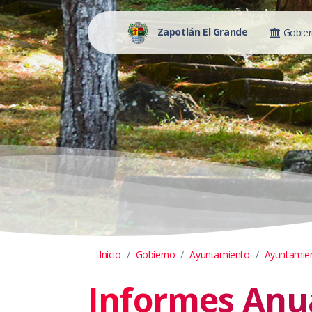
Zapotlán El Grande
Gobie
Inicio
Gobierno
Ayuntamiento
Ayuntamie
Informes Anu