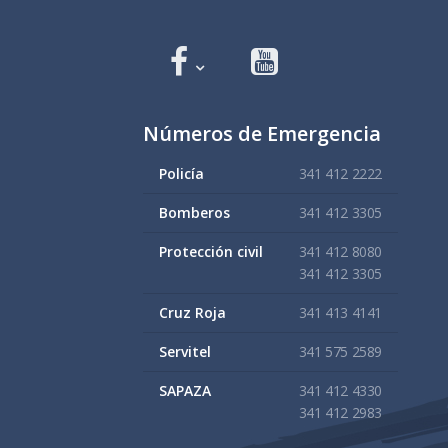
Números de Emergencia
Policía
341 412 2222
Bomberos
341 412 3305
Protección civil
341 412 8080
341 412 3305
Cruz Roja
341 413 4141
Servitel
341 575 2589
SAPAZA
341 412 4330
341 412 2983