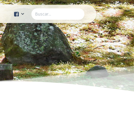
Cuenta Oficial
Construcción de Comunidad
Servicios Públicos
Instituto de la Mujer
Tránsito y Vialidad
Gestión de la Ciudad
Youtube