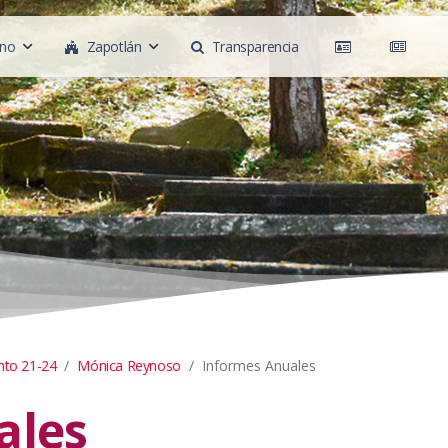
rno
Zapotlán
Transparencia
nto 21-24
Mónica Reynoso
Informes Anuales
ales