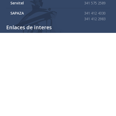
Servitel
341 575 2589
SAPAZA
341 412 4330
341 412 2983
Enlaces de interes
Mapa del sitio
Tramites y Servicios
Contacto
Buzón
Aviso de Confidencialidad Gubernamental
Administración 2021 - 2024
Gobierno Municipal de
Zapotlán El Grande, Jalisco.