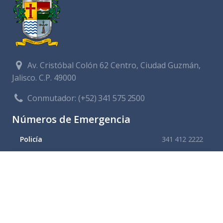
Av. Cristóbal Colón 62 Centro, Ciudad Guzmán,
Jalisco. C.P. 49000
Conmutador:
(+52) 341 575 2500
Números de Emergencia
Policía
341 412 2222
Bomberos
341 412 3305
Protección civil
341 412 8080
341 412 3305
Cruz Roja
341 413 4141