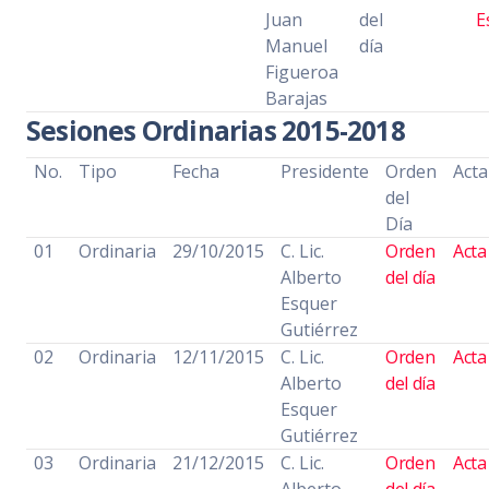
Juan
del
E
Manuel
día
Figueroa
Barajas
Sesiones Ordinarias 2015-2018
No.
Tipo
Fecha
Presidente
Orden
Acta
del
Día
01
Ordinaria
29/10/2015
C. Lic.
Orden
Acta
Alberto
del día
Esquer
Gutiérrez
02
Ordinaria
12/11/2015
C. Lic.
Orden
Acta
Alberto
del día
Esquer
Gutiérrez
03
Ordinaria
21/12/2015
C. Lic.
Orden
Acta