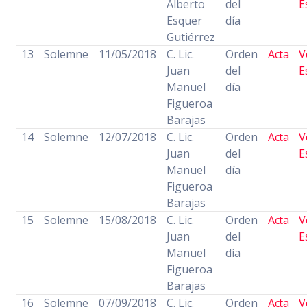
Alberto
del
E
Esquer
día
Gutiérrez
13
Solemne
11/05/2018
C. Lic.
Orden
Acta
V
Juan
del
E
Manuel
día
Figueroa
Barajas
14
Solemne
12/07/2018
C. Lic.
Orden
Acta
V
Juan
del
E
Manuel
día
Figueroa
Barajas
15
Solemne
15/08/2018
C. Lic.
Orden
Acta
V
Juan
del
E
Manuel
día
Figueroa
Barajas
16
Solemne
07/09/2018
C. Lic.
Orden
Acta
V