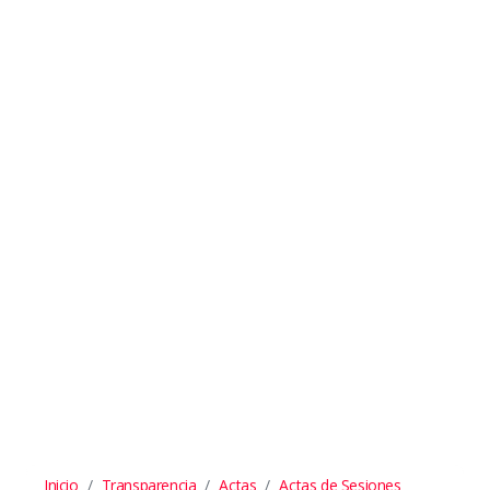
Inicio
Transparencia
Actas
Actas de Sesiones