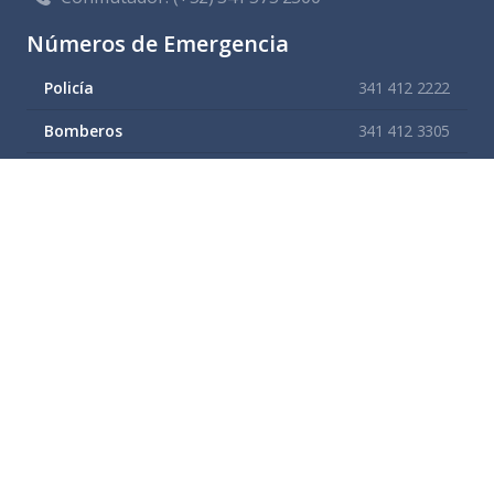
Números de Emergencia
Policía
341 412 2222
Bomberos
341 412 3305
Protección civil
341 412 8080
341 412 3305
Cruz Roja
341 413 4141
Servitel
341 575 2589
SAPAZA
341 412 4330
341 412 2983
Enlaces de interes
Mapa del sitio
Tramites y Servicios