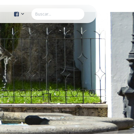
Cuenta Oficial
Construcción de Comunidad
Servicios Públicos
Instituto de la Mujer
Tránsito y Vialidad
Gestión de la Ciudad
Youtube