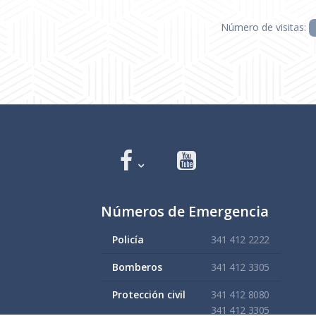
Número de visitas:
Números de Emergencia
Policía
341 412 2222
Bomberos
341 412 3305
Protección civil
341 412 8080
341 412 3305