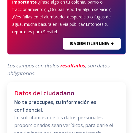
Importante
¿Pasa algo en tu colonia, barrio o
fraccionamiento?, ¿Ocupas reportar algún servicio?,
¿Ves fallas en el alumbrado, desperdicio o fugas de
agua, mucha basura en la vía pública? Entonces tu
reporte es para Servitel.
IR A SERVITEL EN LINEA
Los campos con títulos
resaltados
, son datos
obligatorios.
Datos del ciudadano
No te preocupes, tu información es
confidencial.
Le solicitamos que los datos personales
proporcionados sean verídicos, para darle el