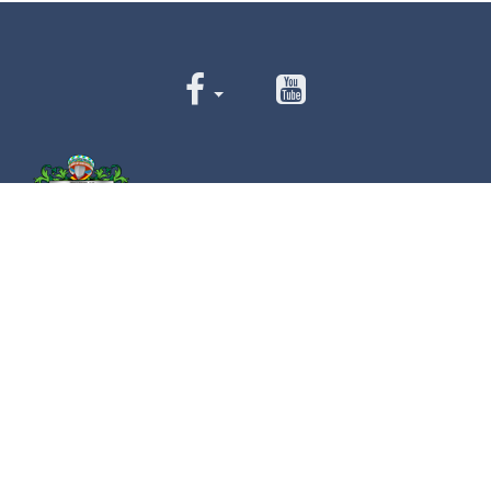
Av. Cristóbal Colón 62 Centro, Ciudad Guzmán,
Jalisco. C.P. 49000
Conmutador:
(+52) 341 575 2500
Números de Emergencia
Policía
341 412 2222