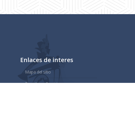
Enlaces de interes
Mapa del sitio
Tramites y Servicios
Contacto
Buzón
Aviso de Confidencialidad
Gubernamental