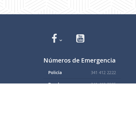
Números de Emergencia
Policía
341 412 2222
Bomberos
341 412 3305
Protección civil
341 412 8080
341 412 3305
Cruz Roja
341 413 4141
Servitel
341 575 2589