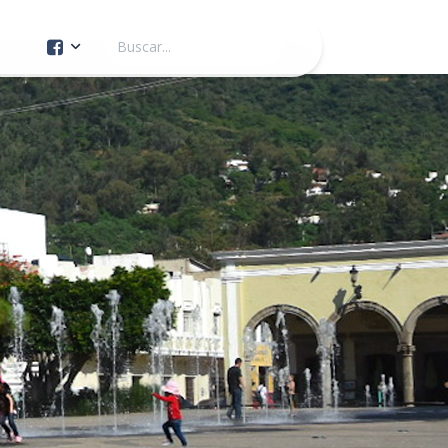
Cuenta Oficial
Construcción de Comunidad
Servicios Públicos
Instituto de la Mujer
Tránsito y Vialidad
Gestión de la Ciudad
Youtube