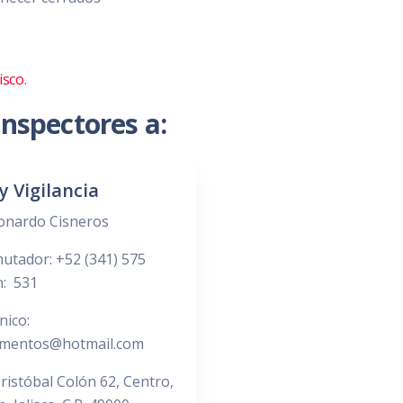
isco.
inspectores a:
y Vigilancia
eonardo Cisneros
utador: +52 (341) 575
n: 531
nico:
lamentos@hotmail.com
Cristóbal Colón 62, Centro,