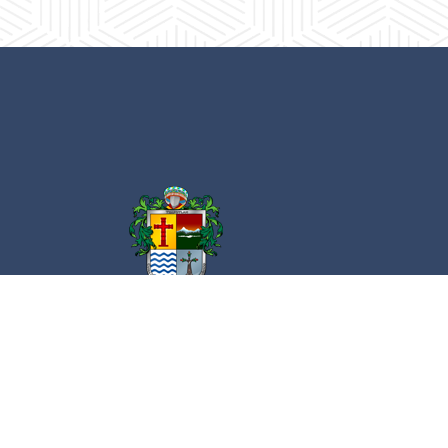
Av. Cristóbal Colón 62 Centro, Ciudad
Guzmán, Jalisco. C.P. 49000
Conmutador:
(+52) 341 575 2500