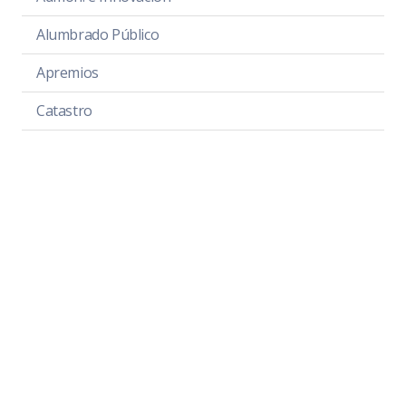
Alumbrado Público
Apremios
Catastro
Cementerios
Comunicación Social
Desarrollo Turístico
Jurídico
Juzgado Municipal
Medio Ambiente
Obras Públicas