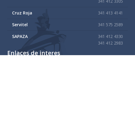
341 412 3305
Cruz Roja
341 413 4141
Servitel
341 575 2589
SAPAZA
341 412 4330
341 412 2983
Enlaces de interes
Mapa del sitio
Tramites y Servicios
Contacto
Buzón
Aviso de Confidencialidad Gubernamental