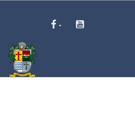
Av. Cristóbal Colón 62 Centro, Ciudad Guzmán,
Jalisco. C.P. 49000
Conmutador:
(+52) 341 575 2500
Números de Emergencia
Policía
341 412 2222