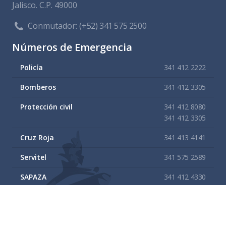
Jalisco. C.P. 49000
Conmutador:
(+52) 341 575 2500
Números de Emergencia
Policía
341 412 2222
Bomberos
341 412 3305
Protección civil
341 412 8080
341 412 3305
Cruz Roja
341 413 4141
Servitel
341 575 2589
SAPAZA
341 412 4330
341 412 2983
Enlaces de interes
Mapa del sitio