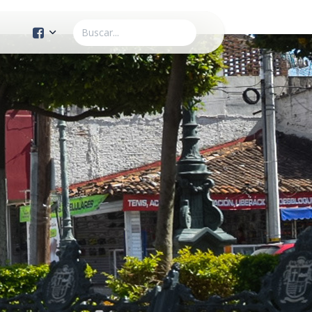
Cuenta Oficial
Construcción de Comunidad
Servicios Públicos
Instituto de la Mujer
Tránsito y Vialidad
Gestión de la Ciudad
Youtube