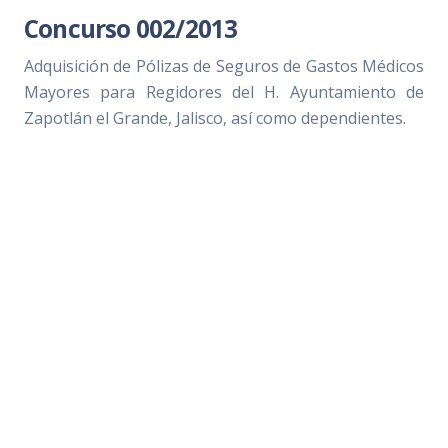
Concurso 002/2013
Adquisición de Pólizas de Seguros de Gastos Médicos
Mayores para Regidores del H. Ayuntamiento de
Zapotlán el Grande, Jalisco, así como dependientes.
Bases del concurso (669 KB)
Cuestionario de aclaraciones (93.4 KB)
Acto de apertura de sobres (284 KB)
Acta de fallo del concurso (4.93 MB)
Concurso 001/2013
Adquisición de 200 m3 de concreto hidráulico para la
obra reposición de pavimento de concreto, para la
calle Insurgentes Oriente de la colonia Valle del Sol
en Ciudad Guzmán, Jalisco.