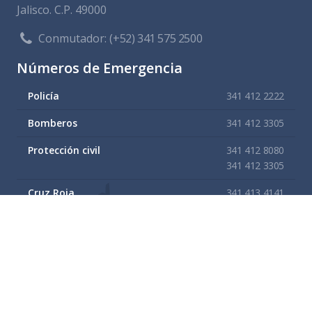
Jalisco. C.P. 49000
Conmutador:
(+52) 341 575 2500
Números de Emergencia
Policía
341 412 2222
Bomberos
341 412 3305
Protección civil
341 412 8080
341 412 3305
Cruz Roja
341 413 4141
Servitel
341 575 2589
SAPAZA
341 412 4330
341 412 2983
Enlaces de interes