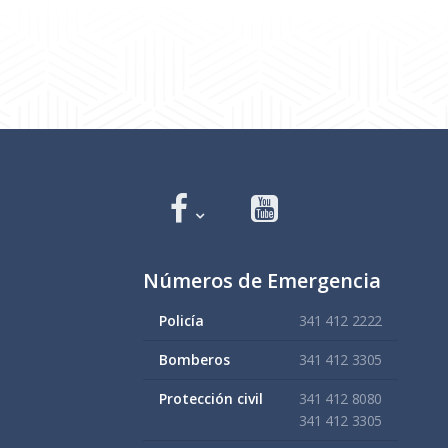
Números de Emergencia
Policía
341 412 2222
Bomberos
341 412 3305
Protección civil
341 412 8080
341 412 3305