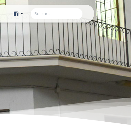
Cuenta Oficial
Construcción de Comunidad
Servicios Públicos
Instituto de la Mujer
Tránsito y Vialidad
Gestión de la Ciudad
Youtube