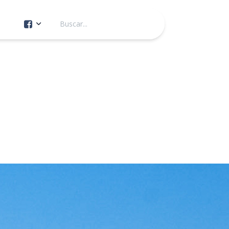
Cuenta Oficial
Construcción de Comunidad
Servicios Públicos
Instituto de la Mujer
Tránsito y Vialidad
Gestión de la Ciudad
Youtube