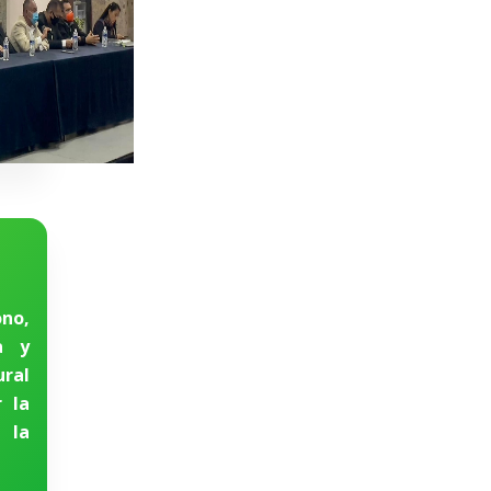
no,
a y
ral
r la
 la