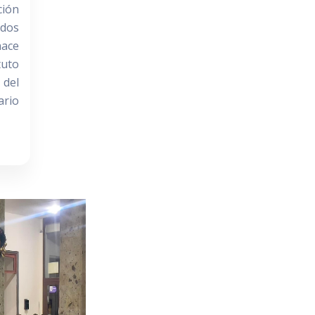
ción
 dos
hace
tuto
del
ario