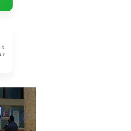
 el
 un