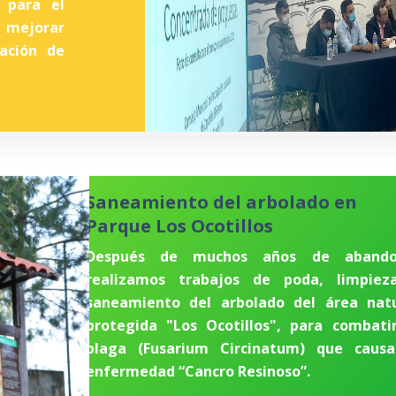
 para el
 mejorar
tación de
Saneamiento del arbolado en
Parque Los Ocotillos
Después de muchos años de abando
realizamos trabajos de poda, limpiez
saneamiento del arbolado del área natu
protegida "Los Ocotillos", para combati
plaga (Fusarium Circinatum) que causa
enfermedad “Cancro Resinoso”.