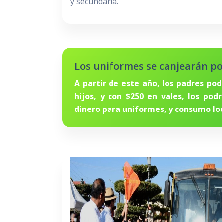
y secundaria.
Los uniformes se canjearán po
A partir de este año, los padres po
hijos, y con $250 en vales, los pod
dinero para uniformes, y consumo loc