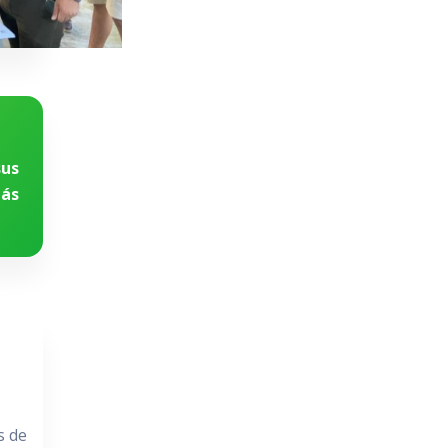
sus
Más
s de