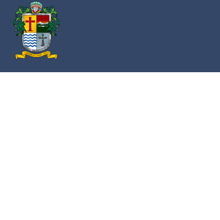
Av. Cristóbal Colón 62 Centro, Ciudad Guzmán,
Jalisco. C.P. 49000
Conmutador:
(+52) 341 575 2500
Números de Emergencia
Policía
341 412 2222
Bomberos
341 412 3305
Protección civil
341 412 8080
341 412 3305
Cruz Roja
341 413 4141