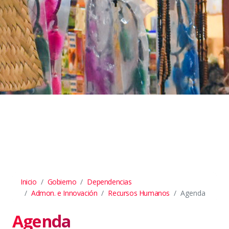
Inicio
Gobierno
Dependencias
Admon. e Innovación
Recursos Humanos
Agenda
Agenda