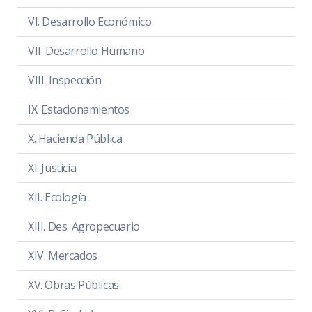
Día:
miércoles 09 de febrero de 2022
VI. Desarrollo Económico
Hora:
11:00 hrs.
Lugar:
Sala María Elena Larios
VII. Desarrollo Humano
VIII. Inspección
Convocatoria
PDF
|
DOC
IX. Estacionamientos
Orden del día
PDF
|
DOC
X. Hacienda Pública
Temas a tratar detallado
PDF
|
DOC
XI. Justicia
Asistencia
PDF
|
DOC
XII. Ecología
Sentido de la votación
PDF
|
DOC
XIII. Des. Agropecuario
Acta de sesión
PDF
|
DOC
XIV. Mercados
XV. Obras Públicas
NOTA