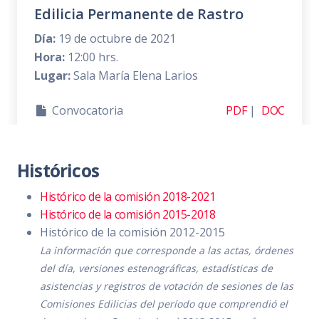
Edilicia Permanente de Rastro
Día:
19 de octubre de 2021
Hora:
12:00 hrs.
Lugar:
Sala María Elena Larios
Convocatoria
PDF
|
DOC
Orden del día
PDF
|
DOC
Históricos
Temas a tratar detallado
PDF
|
DOC
Histórico de la comisión 2018-2021
Asistencia
PDF
|
DOC
Histórico de la comisión 2015-2018
Sentido de la votación
PDF
|
DOC
Histórico de la comisión 2012-2015
La información que corresponde a las actas, órdenes
Acta de sesión
PDF
|
DOC
del día, versiones estenográficas, estadísticas de
asistencias y registros de votación de sesiones de las
Comisiones Edilicias del período que comprendió el