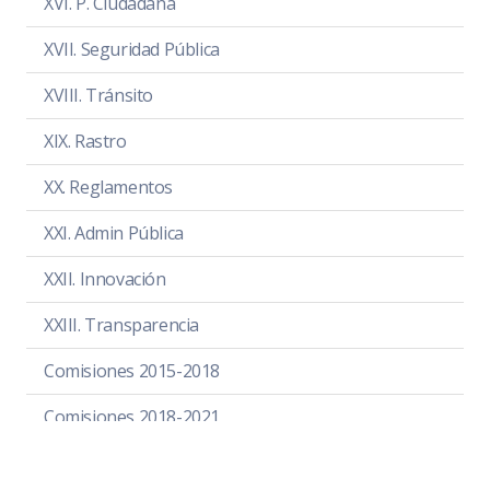
XVI. P. Ciudadana
En el Periodo Comprendido del 01
de Marzo al 30 de Abril de 2022, la
XVII. Seguridad Pública
Comisión Edilicia Permanente de
XVIII. Tránsito
Rastro, no sesionó.
Exposición de motivos
PDF
| DOC
XIX. Rastro
XX. Reglamentos
XXI. Admin Pública
XXII. Innovación
XXIII. Transparencia
Comisiones 2015-2018
Comisiones 2018-2021
SESIÓN ORDINARIA 2