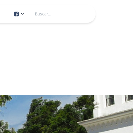
Cuenta Oficial
Construcción de Comunidad
Servicios Públicos
Instituto de la Mujer
Tránsito y Vialidad
Gestión de la Ciudad
Youtube