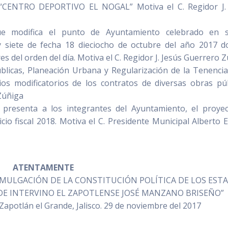
: “CENTRO DEPORTIVO EL NOGAL” Motiva el C. Regidor J.
ue modifica el punto de Ayuntamiento celebrado en s
 siete de fecha 18 dieciocho de octubre del año 2017 d
s del orden del día. Motiva el C. Regidor J. Jesús Guerrero 
licas, Planeación Urbana y Regularización de la Tenencia
os modificatorios de los contratos de diversas obras púb
 Zúñiga
 presenta a los integrantes del Ayuntamiento, el proye
cio fiscal 2018. Motiva el C. Presidente Municipal Alberto 
ATENTAMENTE
OMULGACIÓN DE LA CONSTITUCIÓN POLÍTICA DE LOS EST
DE INTERVINO EL ZAPOTLENSE JOSÉ MANZANO BRISEÑO”
apotlán el Grande, Jalisco. 29 de noviembre del 2017