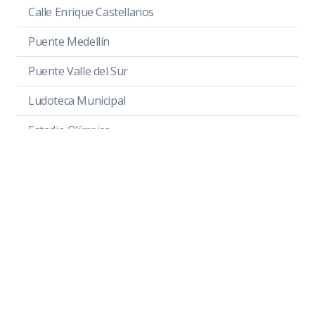
Calle Enrique Castellanos
Puente Medellín
Puente Valle del Sur
Ludoteca Municipal
Estadio Olímpico
Estadio Santa Rosa
Plaza Las Fuentes
Cancha Hijos Ilustres
Parque Unión de Colonos